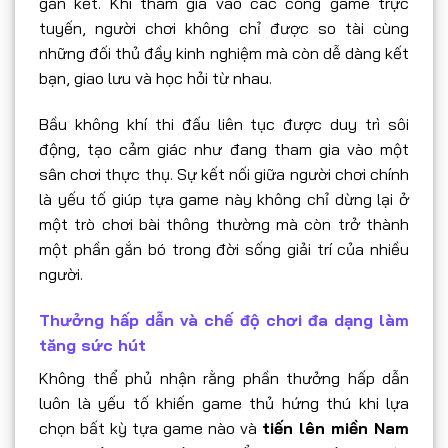
gắn kết. Khi tham gia vào các cổng game trực
tuyến, người chơi không chỉ được so tài cùng
những đối thủ đầy kinh nghiệm mà còn dễ dàng kết
bạn, giao lưu và học hỏi từ nhau.
Bầu không khí thi đấu liên tục được duy trì sôi
động, tạo cảm giác như đang tham gia vào một
sân chơi thực thụ. Sự kết nối giữa người chơi chính
là yếu tố giúp tựa game này không chỉ dừng lại ở
một trò chơi bài thông thường mà còn trở thành
một phần gắn bó trong đời sống giải trí của nhiều
người.
Thưởng hấp dẫn và chế độ chơi đa dạng làm
tăng sức hút
Không thể phủ nhận rằng phần thưởng hấp dẫn
luôn là yếu tố khiến game thủ hứng thú khi lựa
chọn bất kỳ tựa game nào và
tiến lên miền Nam