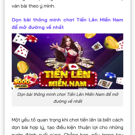
ván bài theo ý mình.
Dọn bài thông minh chơi Tiến Lên Miền Nam
để mở đường về nhất
Dọn bài thông minh chơi Tiến Lên Miền Nam để mở
đường về nhất
Một yếu tố quan trọng khi chơi tiến lên là biết cách
dọn bài hợp lý, tạo điều kiện thuận lợi cho những
nước đánh cuối cùng. Chẳng hạn, nếu trong tay