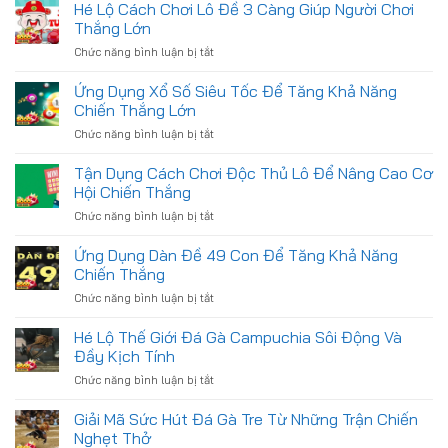
Dụng
Hé Lộ Cách Chơi Lô Đề 3 Càng Giúp Người Chơi
Miền
Lotto
Bắc
Thắng Lớn
S666
Để
Chức năng bình luận bị tắt
ở
Để
Tăng
Hé
Nâng
Khả
Lộ
Ứng Dụng Xổ Số Siêu Tốc Để Tăng Khả Năng
Cao
Năng
Cách
Cơ
Chiến Thắng Lớn
Thắng
Chơi
Hội
Chức năng bình luận bị tắt
ở
Lô
Trúng
Ứng
Đề
Thưởng
Dụng
Tận Dụng Cách Chơi Độc Thủ Lô Để Nâng Cao Cơ
3
Mỗi
Xổ
Càng
Hội Chiến Thắng
Ngày
Số
Giúp
Chức năng bình luận bị tắt
ở
Siêu
Người
Tận
Tốc
Chơi
Dụng
Ứng Dụng Dàn Đề 49 Con Để Tăng Khả Năng
Để
Thắng
Cách
Tăng
Chiến Thắng
Lớn
Chơi
Khả
Chức năng bình luận bị tắt
ở
Độc
Năng
Ứng
Thủ
Chiến
Dụng
Hé Lộ Thế Giới Đá Gà Campuchia Sôi Động Và
Lô
Thắng
Dàn
Để
Đầy Kịch Tính
Lớn
Đề
Nâng
Chức năng bình luận bị tắt
ở
49
Cao
Hé
Con
Cơ
Lộ
Giải Mã Sức Hút Đá Gà Tre Từ Những Trận Chiến
Để
Hội
Thế
Tăng
Nghẹt Thở
Chiến
Giới