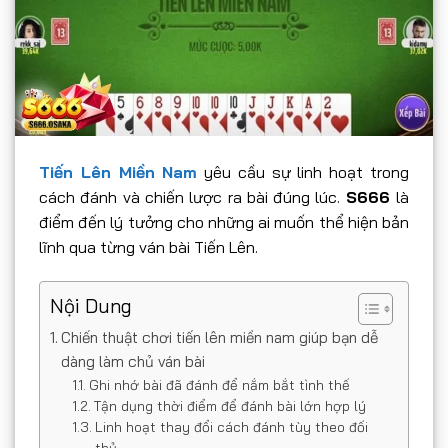
Tiến Lên Miền Nam
yêu cầu sự linh hoạt trong
cách đánh và chiến lược ra bài đúng lúc.
S666
là
điểm đến lý tưởng cho những ai muốn thể hiện bản
lĩnh qua từng ván bài Tiến Lên.
Nội Dung
Chiến thuật chơi tiến lên miền nam giúp bạn dễ
dàng làm chủ ván bài
Ghi nhớ bài đã đánh để nắm bắt tình thế
Tận dụng thời điểm để đánh bài lớn hợp lý
Linh hoạt thay đổi cách đánh tùy theo đối
thủ