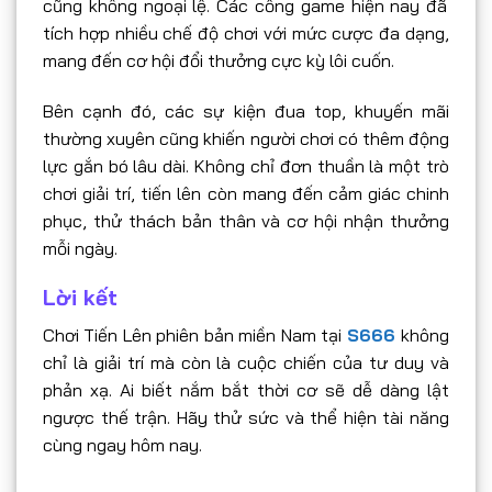
cũng không ngoại lệ. Các cổng game hiện nay đã
tích hợp nhiều chế độ chơi với mức cược đa dạng,
mang đến cơ hội đổi thưởng cực kỳ lôi cuốn.
Bên cạnh đó, các sự kiện đua top, khuyến mãi
thường xuyên cũng khiến người chơi có thêm động
lực gắn bó lâu dài. Không chỉ đơn thuần là một trò
chơi giải trí, tiến lên còn mang đến cảm giác chinh
phục, thử thách bản thân và cơ hội nhận thưởng
mỗi ngày.
Lời kết
Chơi Tiến Lên phiên bản miền Nam tại
S666
không
chỉ là giải trí mà còn là cuộc chiến của tư duy và
phản xạ. Ai biết nắm bắt thời cơ sẽ dễ dàng lật
ngược thế trận. Hãy thử sức và thể hiện tài năng
cùng ngay hôm nay.