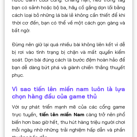
bạn có sảnh hoặc bộ ba, hãy cố gắng dọn lối bằng
cách loại bỏ những lá bài lẻ không cần thiết để khi
thời cơ đến, bạn có thể về một cách gọn gàng và
bất ngờ.
Đừng nên giữ lại quá nhiều bài không liên kết vì dễ
bị rơi vào tình trạng bị chặn và mất quyền kiểm
soát. Dọn bài đúng cách là bước đệm hoàn hảo để
bạn dễ dàng bứt phá và giành chiến thắng thuyết
phục.
Vì sao tiến lên miền nam luôn là lựa
chọn hàng đầu của game thủ
Với sự phát triển mạnh mẽ của các cổng game
trực tuyến,
tiến lên miền Nam
càng trở nên phổ
biến hơn bao giờ hết, thu hút hàng triệu người chơi
mỗi ngày nhờ những trải nghiệm hấp dẫn và phần