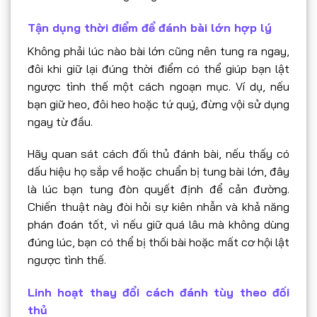
Tận dụng thời điểm để đánh bài lớn hợp lý
Không phải lúc nào bài lớn cũng nên tung ra ngay,
đôi khi giữ lại đúng thời điểm có thể giúp bạn lật
ngược tình thế một cách ngoạn mục. Ví dụ, nếu
bạn giữ heo, đôi heo hoặc tứ quý, đừng vội sử dụng
ngay từ đầu.
Hãy quan sát cách đối thủ đánh bài, nếu thấy có
dấu hiệu họ sắp về hoặc chuẩn bị tung bài lớn, đây
là lúc bạn tung đòn quyết định để cản đường.
Chiến thuật này đòi hỏi sự kiên nhẫn và khả năng
phán đoán tốt, vì nếu giữ quá lâu mà không dùng
đúng lúc, bạn có thể bị thối bài hoặc mất cơ hội lật
ngược tình thế.
Linh hoạt thay đổi cách đánh tùy theo đối
thủ